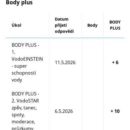
Body plus
Datum
BODY
Úkol
přijetí
Body
PLUS
odpovědi
BODY PLUS -
1.
VodoEINSTEIN
11.5.2026
+ 6
- super
schopnosti
vody
Hodnotíme 2 pokusy. Sponky a Potápěče.
BODY PLUS -
2. VodoSTAR
zpěv, tanec,
6.5.2026
+ 10
spoty,
moderace,
průzkumy