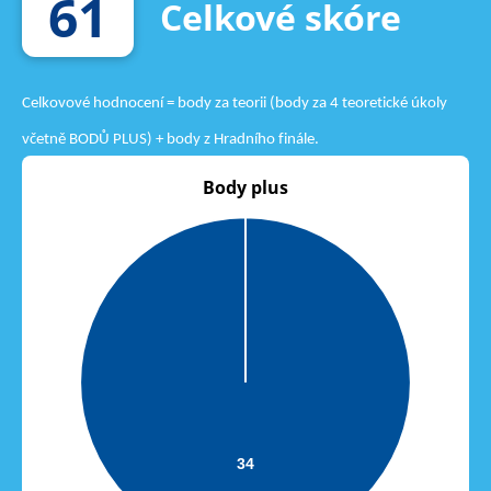
61
Celkové skóre
Celkovové hodnocení = body za teorii (body za 4 teoretické úkoly
včetně BODŮ PLUS) + body z Hradního finále.