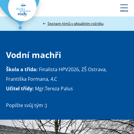
Webové
stránky
Seznam týmů v aktuálním ročníku
na
míru
Vodní machři
Škola a třída:
Finalista HPV2026, ZŠ Ostrava,
Františka Formana, 4.C
Učitel třídy:
Mgr.Tereza Palus
Popište svůj tým :)