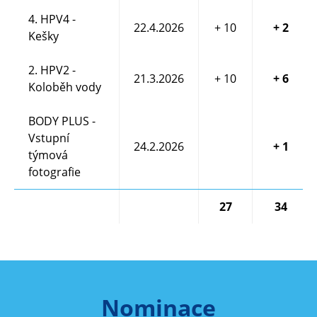
Kapka vody a Země - úvaha + nominace VA
4. HPV4 -
22.4.2026
+ 10
+ 2
Kešky
2 BP za zpracování a včasnost.
2. HPV2 -
21.3.2026
+ 10
+ 6
Koloběh vody
6 BP za výpravné video a včasnost + Nominace VS
BODY PLUS -
Vstupní
24.2.2026
+ 1
týmová
fotografie
27
34
Nominace