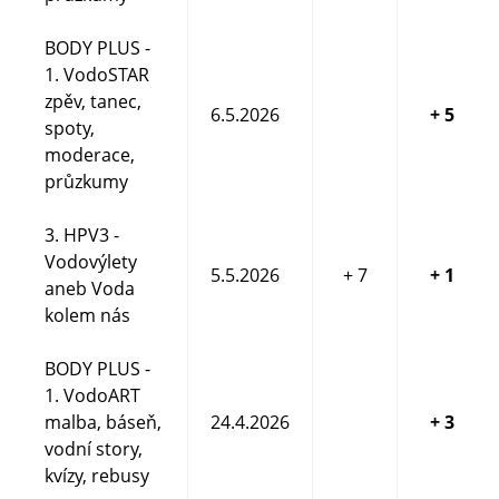
Píseň na téma voda.
BODY PLUS -
Voda, síla Země! :) + nominace VS
1. VodoSTAR
zpěv, tanec,
6.5.2026
+ 5
spoty,
moderace,
průzkumy
Posíláme tanec na téma voda.
3. HPV3 -
Vodovýlety
5.5.2026
+ 7
+ 1
aneb Voda
kolem nás
Bludný balvan, Bělský les, Loděnice, Mlýn, Hladnov,
BODY PLUS -
Vodojemy a ZOO.
1. VodoART
BP za včasnost.
malba, báseň,
24.4.2026
+ 3
vodní story,
kvízy, rebusy