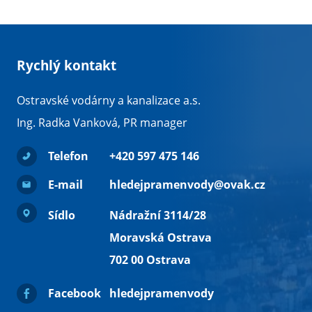
Rychlý kontakt
Ostravské vodárny a kanalizace a.s.
Ing. Radka Vanková, PR manager
Telefon
+420 597 475 146
E-mail
hledejpramenvody@ovak.cz
Sídlo
Nádražní 3114/28
Moravská Ostrava
702 00 Ostrava
Facebook
hledejpramenvody