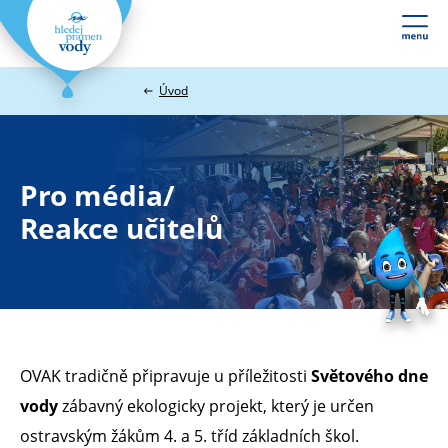
Webové
stránky
na
Úvod
míru
Pro média/
Reakce učitelů
OVAK tradičně připravuje u příležitosti
Světového dne
vody
zábavný ekologicky projekt, který je určen
ostravským žákům 4. a 5. tříd základních škol.