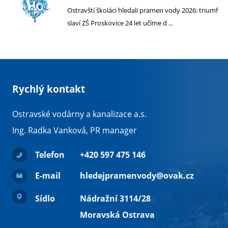
Ostravští školáci hledali pramen vody 2026: triumf
slaví ZŠ Proskovice 24 let učíme d ...
Rychlý kontakt
Ostravské vodárny a kanalizace a.s.
Ing. Radka Vanková, PR manager
Telefon
+420 597 475 146
E-mail
hledejpramenvody@ovak.cz
Sídlo
Nádražní 3114/28
Moravská Ostrava