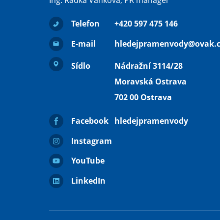
Ing. Radka Vanková, PR manager
Telefon
+420 597 475 146
E-mail
hledejpramenvody@ovak.c
Sídlo
Nádražní 3114/28
Moravská Ostrava
702 00 Ostrava
Facebook
hledejpramenvody
Instagram
YouTube
LinkedIn