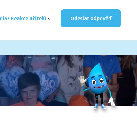
dia/ Reakce učitelů
Odeslat odpověď