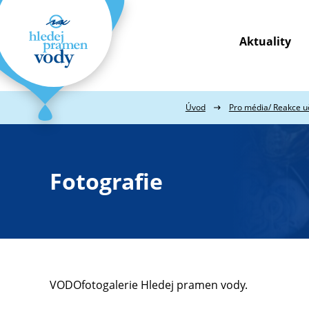
Aktuality
Webové
stránky
na
míru
Úvod
Pro média/ Reakce uč
Fotografie
VODOfotogalerie Hledej pramen vody.