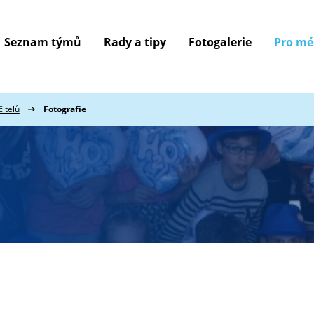
Seznam týmů
Rady a tipy
Fotogalerie
Pro mé
itelů
Fotografie