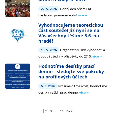
22. 5. 2026
Dobrý den, všem EKO
hledačům pramene vody!
více
Vyhodnocujeme teoretickou
část soutěže! Již nyní se na
Vás všechny těšíme 5.6. na
hradě!
15. 5. 2026
Organizátoři HPV vyhodnotí a
obodují všechny příspěvky do 27. 5.
více
Hodnotíme desítky prací
denně - sledujte své pokroky
na profilových účtech
6. 5. 2026
Prosíme o trpělivost, hodnotíme
desítky vašich prací denně.
více
...
1
2
3
13
Další