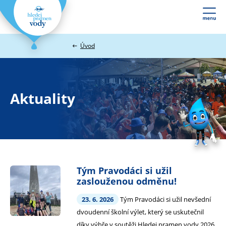
Webové
stránky
na
Úvod
míru
Aktuality
Tým Pravodáci si užil
zaslouženou odměnu!
23. 6. 2026
Tým Pravodáci si užil nevšední
dvoudenní školní výlet, který se uskutečnil
díky výhře v soutěži Hledej pramen vody 2026.