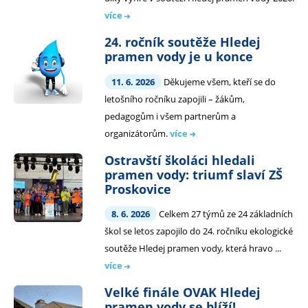
více
24. ročník soutěže Hledej
pramen vody je u konce
11. 6. 2026
Děkujeme všem, kteří se do
letošního ročníku zapojili – žákům,
pedagogům i všem partnerům a
organizátorům.
více
Ostravští školáci hledali
pramen vody: triumf slaví ZŠ
Proskovice
8. 6. 2026
Celkem 27 týmů ze 24 základních
škol se letos zapojilo do 24. ročníku ekologické
soutěže Hledej pramen vody, která hravo ...
více
Velké finále OVAK Hledej
pramen vody se blíží!