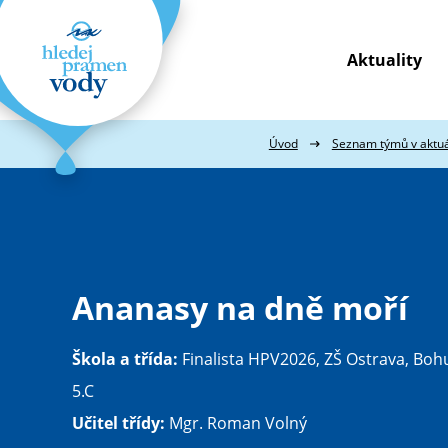
Aktuality
Webové
stránky
na
míru
Úvod
Seznam týmů v aktuá
Ananasy na dně moří
Škola a třída:
Finalista HPV2026, ZŠ Ostrava, Boh
5.C
Učitel třídy:
Mgr. Roman Volný