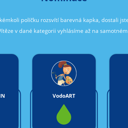
kémkoli políčku rozsvítí barevná kapka, dostali js
Vítěze v dané kategorii vyhlásíme až na samotném
IN
VodoART