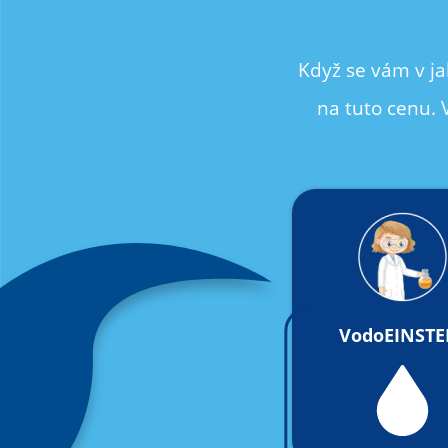
Když se vám v ja
na tuto cenu. 
VodoEINSTE