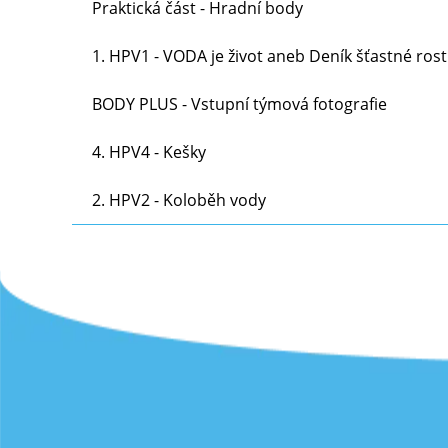
Praktická část - Hradní body
1. HPV1 - VODA je život aneb Deník šťastné rost
BODY PLUS - Vstupní týmová fotografie
4. HPV4 - Kešky
2 BP za zpracování a včasnost.
2. HPV2 - Koloběh vody
Video přišlo dětem velmi zajímavé a měly také p
BP za včasnost