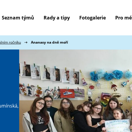
Seznam týmů
Rady a tipy
Fotogalerie
Pro mé
lním ročníku
Ananasy na dně moří
umínská,