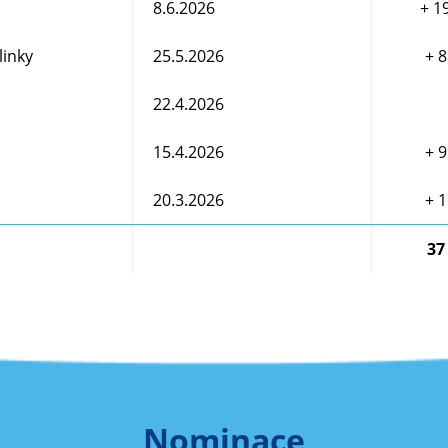
8.6.2026
+ 1
linky
25.5.2026
+ 8
22.4.2026
15.4.2026
+ 9
20.3.2026
+ 1
lno dotazů! Kluci se na úkol vrhli a takto jej sami zpracovali
37
Nominace