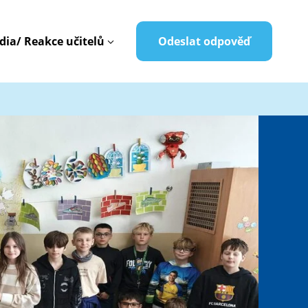
dia/ Reakce učitelů
Odeslat odpověď