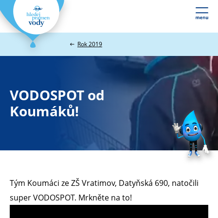
Webové
stránky
na
Rok 2019
míru
VODOSPOT od
Koumáků!
Tým Koumáci ze ZŠ Vratimov, Datyňská 690, natočili
super VODOSPOT. Mrkněte na to!