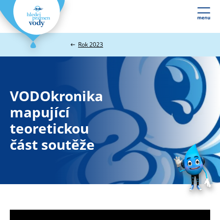
Webové
stránky
na
Rok 2023
míru
VODOkronika
mapující
teoretickou
část soutěže