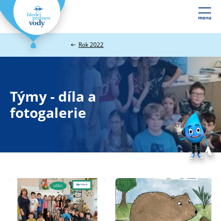
Webové
stránky
na
Rok 2022
míru
Týmy - díla a
fotogalerie