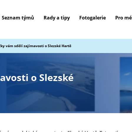
Seznam týmů
Rady a tipy
Fotogalerie
Pro mé
ky vám sdělí zajímavosti o Slezské Hartě
avosti o Slezské