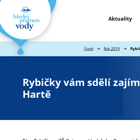
Aktuality
Webové
stránky
na
míru
Úvod
Rok 2019
Rybič
Rybičky vám sdělí zajím
Hartě