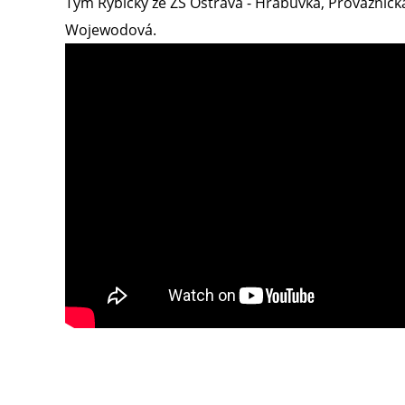
Tým Rybičky ze ZŠ Ostrava - Hrabůvka, Provaznická
Wojewodová.