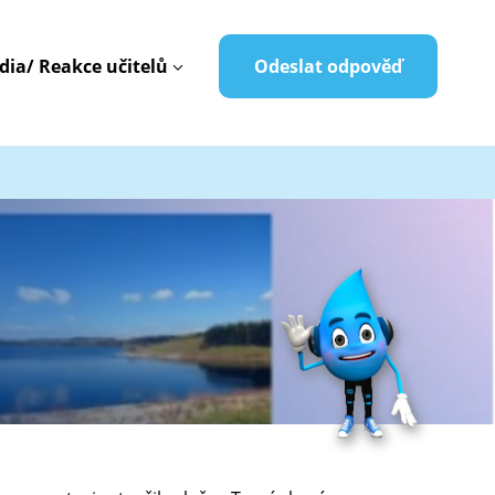
dia/ Reakce učitelů
Odeslat odpověď