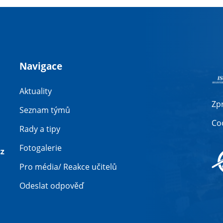
Navigace
Aktuality
Zp
Seznam týmů
Co
Rady a tipy
Fotogalerie
z
Pro média/ Reakce učitelů
Odeslat odpověď