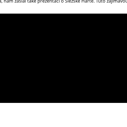
, nám zaslal také prezentaci o Slezské Hartě. Tuto zajímavo