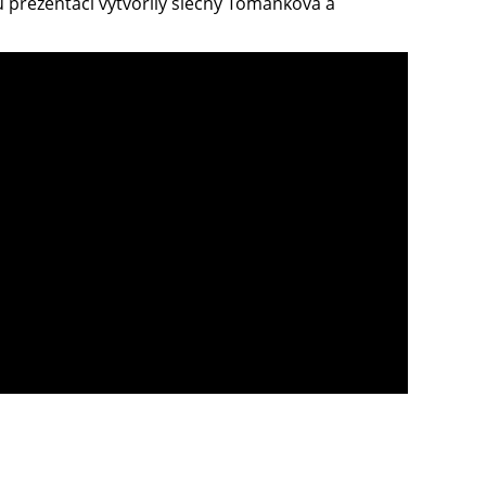
u prezentaci vytvořily slečny Tománková a