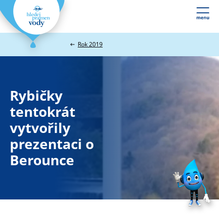
Webové
stránky
na
Rok 2019
míru
Rybičky
tentokrát
vytvořily
prezentaci o
Berounce