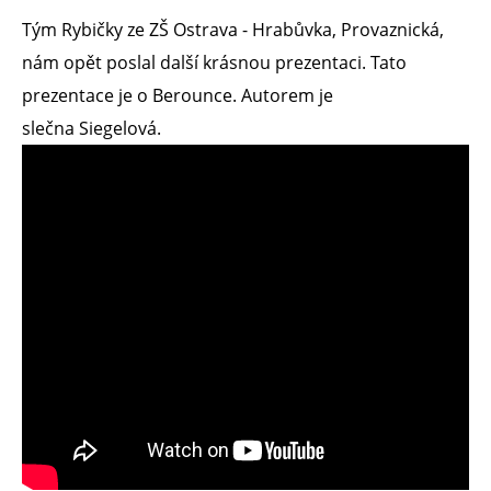
Tým Rybičky ze ZŠ Ostrava - Hrabůvka, Provaznická,
nám opět poslal další krásnou prezentaci. Tato
prezentace je o Berounce. Autorem je
slečna Siegelová.