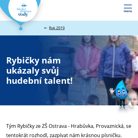
Webové
stránky
na
Rok 2019
míru
Rybičky nám
ukázaly svůj
hudební talent!
Tým Rybičky ze ZŠ Ostrava - Hrabůvka, Provaznická, se
tentokrát rozhodl, zazpívat nám krásnou písničku.