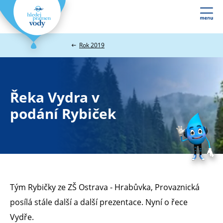
Webové
stránky
na
Rok 2019
míru
Řeka Vydra v
podání Rybiček
Tým Rybičky ze ZŠ Ostrava - Hrabůvka, Provaznická
posílá stále další a další prezentace. Nyní o řece
Vydře.