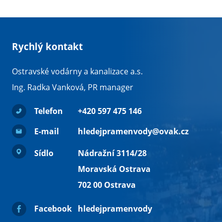
Rychlý kontakt
Ostravské vodárny a kanalizace a.s.
Ing. Radka Vanková, PR manager
Telefon
+420 597 475 146
E-mail
hledejpramenvody@ovak.cz
Sídlo
Nádražní 3114/28
Moravská Ostrava
702 00 Ostrava
Facebook
hledejpramenvody