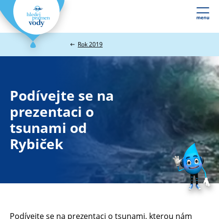
Webové
stránky
na
Rok 2019
míru
Podívejte se na
prezentaci o
tsunami od
Rybiček
Podívejte se na prezentaci o tsunami, kterou nám