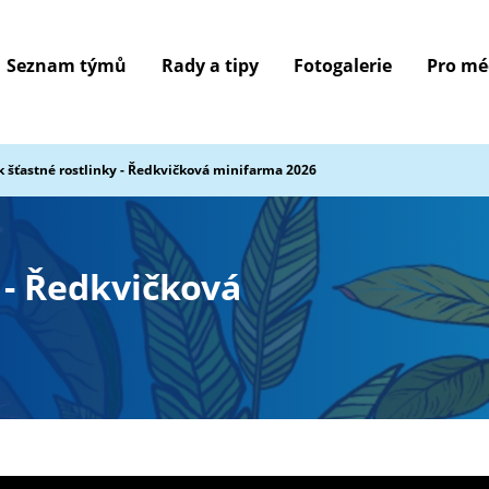
Seznam týmů
Rady a tipy
Fotogalerie
Pro mé
 šťastné rostlinky - Ředkvičková minifarma 2026
 - Ředkvičková