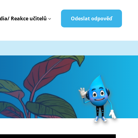
dia/ Reakce učitelů
Odeslat odpověď