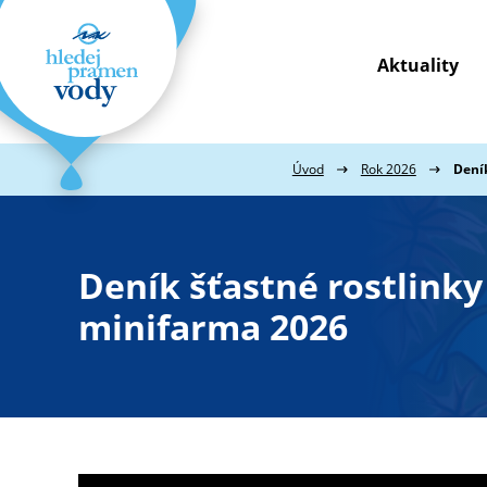
Aktuality
Webové
stránky
na
míru
Úvod
Rok 2026
Deník
Deník šťastné rostlinky
minifarma 2026