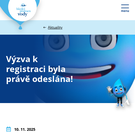
Webové
stránky
na
Aktuality
míru
Výzva k
registraci byla
právě odeslána!
10. 11. 2025