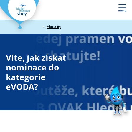
Webové
stránky
na
Aktuality
míru
Víte, jak získat
nominace do
kategorie
eVODA?