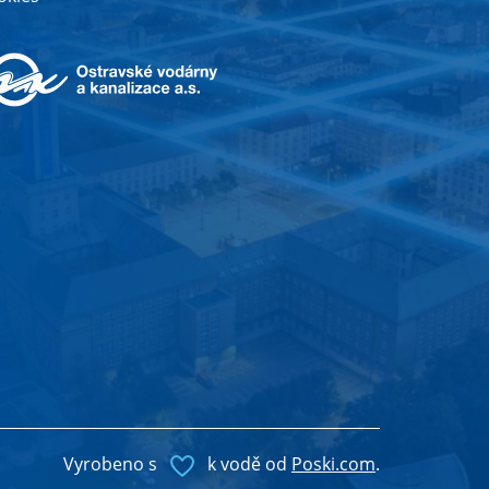
Vyrobeno s
k vodě od
Poski.com
.