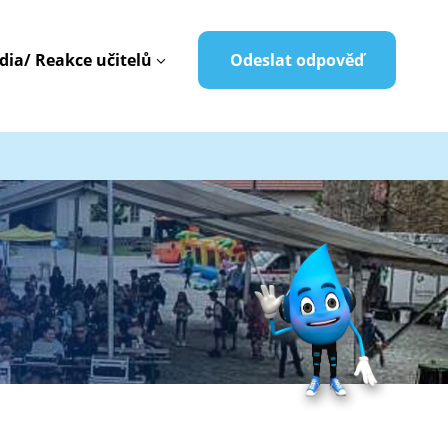
dia/ Reakce učitelů
Odeslat odpověď