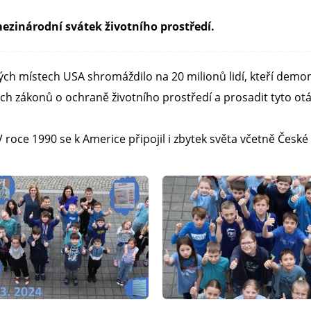
ezinárodní svátek životního prostředí.
ch místech USA shromáždilo na 20 milionů lidí, kteří demonst
ých zákonů o ochraně životního prostředí a prosadit tyto ot
oce 1990 se k Americe připojil i zbytek světa včetně České