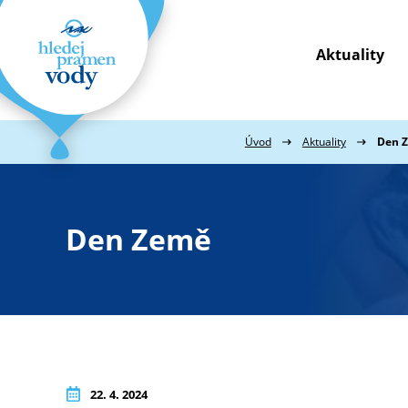
Aktuality
Webové
stránky
na
míru
Úvod
Aktuality
Den 
Den Země
22. 4. 2024